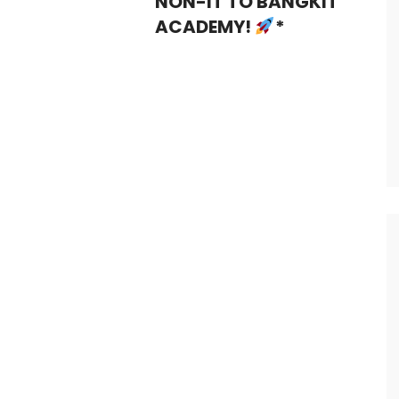
NON-IT TO BANGKIT
ACADEMY!
*