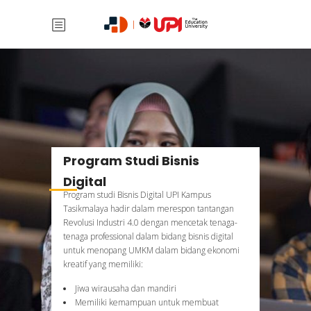
Program Studi Bisnis
Digital
Program studi Bisnis Digital UPI Kampus
Tasikmalaya hadir dalam merespon tantangan
Revolusi Industri 4.0 dengan mencetak tenaga-
tenaga professional dalam bidang bisnis digital
untuk menopang UMKM dalam bidang ekonomi
kreatif yang memiliki:
Jiwa wirausaha dan mandiri
Memiliki kemampuan untuk membuat