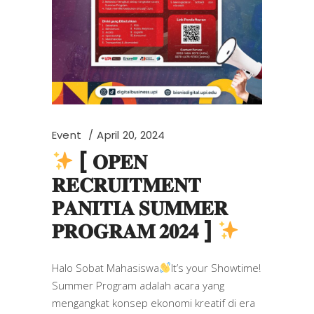
Event
April 20, 2024
[ 𝐎𝐏𝐄𝐍
𝐑𝐄𝐂𝐑𝐔𝐈𝐓𝐌𝐄𝐍𝐓
𝐏𝐀𝐍𝐈𝐓𝐈𝐀 𝐒𝐔𝐌𝐌𝐄𝐑
𝐏𝐑𝐎𝐆𝐑𝐀𝐌 𝟐𝟎𝟐𝟒 ]
Halo Sobat Mahasiswa
It’s your Showtime!
Summer Program adalah acara yang
mengangkat konsep ekonomi kreatif di era