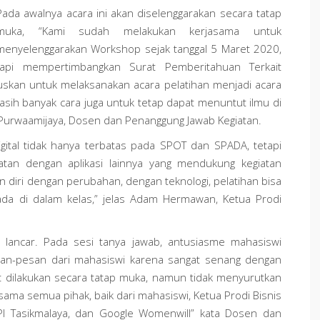
Pada awalnya acara ini akan diselenggarakan secara tatap
muka, “Kami sudah melakukan kerjasama untuk
menyelenggarakan Workshop sejak tanggal 5 Maret 2020,
tapi mempertimbangkan Surat Pemberitahuan Terkait
skan untuk melaksanakan acara pelatihan menjadi acara
asih banyak cara juga untuk tetap dapat menuntut ilmu di
ska Purwaamijaya, Dosen dan Penanggung Jawab Kegiatan.
igital tidak hanya terbatas pada SPOT dan SPADA, tetapi
tan dengan aplikasi lainnya yang mendukung kegiatan
n diri dengan perubahan, dengan teknologi, pelatihan bisa
rada di dalam kelas,” jelas Adam Hermawan, Ketua Prodi
at lancar. Pada sesi tanya jawab, antusiasme mahasiswi
san-pesan dari mahasiswi karena sangat senang dengan
at dilakukan secara tatap muka, namun tidak menyurutkan
sama semua pihak, baik dari mahasiswi, Ketua Prodi Bisnis
PI Tasikmalaya, dan Google Womenwill” kata Dosen dan