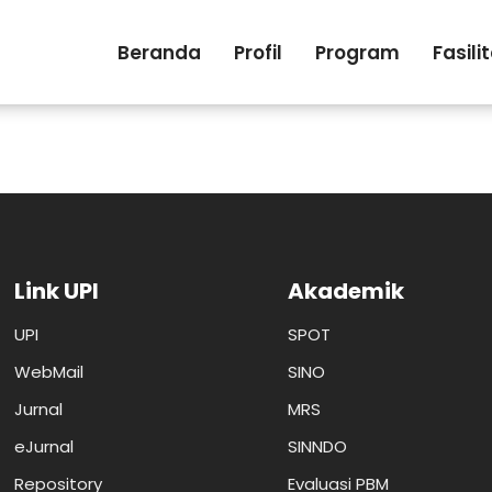
Beranda
Profil
Program
Fasili
Link UPI
Akademik
UPI
SPOT
WebMail
SINO
Jurnal
MRS
eJurnal
SINNDO
Repository
Evaluasi PBM