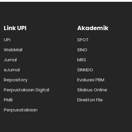
Link UPI
Akademik
UPI
SPOT
WebMail
SINO
Jurnal
MRS
eJurnal
SINNDO
Repository
Evaluasi PBM
Perpustakaan Digital
Silabus Online
PMB
Direktori File
Perpusatakaan