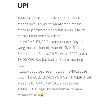
UPI
IISMA SHARING SESSION Khusus untuk
mahasiswa UPI Jika teman-teman masih
memiliki pertanyaan seputar IISMA, silakan
mengajukan pertanyaan via
bit.ly/IISMAUPI_SS Pertanyaan-pertanyaan
yang masuk akan dijawab di IISMA Sharing
Session hari Sabtu, 26 Februari 2022 pukul
13:00 WIB. Berikut tautan Zoom meeting-
nya.
https://us06web.zoom.us/j/84434902629?
pwd=NnlrdUd3UlJVRDVMUkFGam1rWEtNUT09
Meeting ID: 844 3490 2629 Passcode:
IISMAUPI Ditunggu kehadirannya, teman-
teman semua