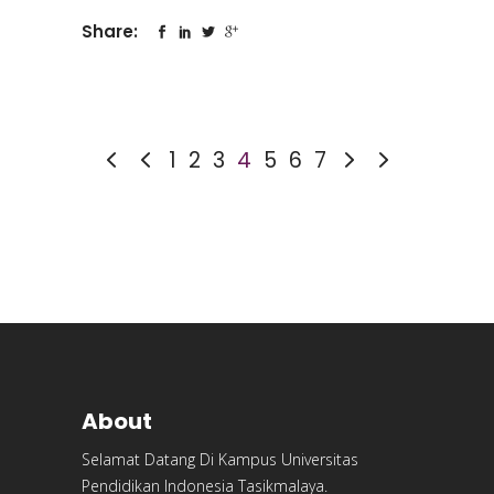
Share:
1
2
3
4
5
6
7
About
Selamat Datang Di Kampus Universitas
Pendidikan Indonesia Tasikmalaya.