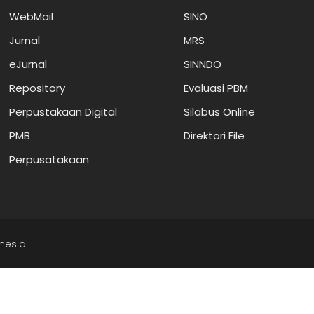
WebMail
SINO
Jurnal
MRS
eJurnal
SINNDO
Repository
Evaluasi PBM
Perpustakaan Digital
Silabus Online
PMB
Direktori File
Perpusatakaan
nesia.